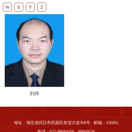
W
X
Y
Z
刘祎
地址：湖北省武汉市武昌区友谊大道368号 邮编：430062
电话：027-88660438、88660538