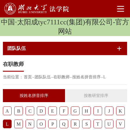
中国·太阳成tyc7111cc(集团)有限公司-官方
网站
团队队伍
在职教师
当前位置：
首页
-
团队队伍
-
在职教师
-
按姓名拼音排序
-
L
按姓名拼音排序
按教研室排序
A
B
C
D
E
F
G
H
I
J
K
L
M
N
O
P
Q
R
S
T
U
V