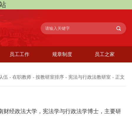
网站
员工工作
规章制度
员工之家
队伍
-
在职教师
-
按教研室排序
-
宪法与行政法教研室
-
正文
南财经政法大学，宪法学与行政法学博士，主要研