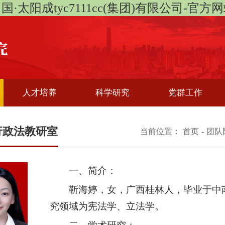
国·太阳成tyc7111cc(集团)有限公司-官方
人才培养
科学研究
党群工作
行政法教研室
当前位置：
首页
-
团队
一、简介：
靳海婷，女，广西桂林人，毕业于中
究领域为宪法学、立法学。