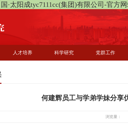
国·太阳成tyc7111cc(集团)有限公司-官方
人才培养
科学研究
党群工作
采
何建辉员工与学弟学妹分享
浏览量：