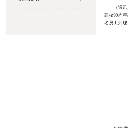
（通讯
建校90周
名员工到现